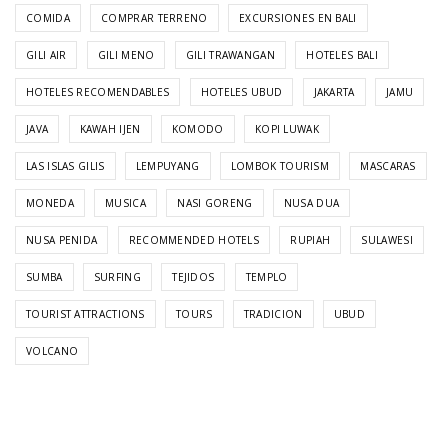
COMIDA
COMPRAR TERRENO
EXCURSIONES EN BALI
GILI AIR
GILI MENO
GILI TRAWANGAN
HOTELES BALI
HOTELES RECOMENDABLES
HOTELES UBUD
JAKARTA
JAMU
JAVA
KAWAH IJEN
KOMODO
KOPI LUWAK
LAS ISLAS GILIS
LEMPUYANG
LOMBOK TOURISM
MASCARAS
MONEDA
MUSICA
NASI GORENG
NUSA DUA
NUSA PENIDA
RECOMMENDED HOTELS
RUPIAH
SULAWESI
SUMBA
SURFING
TEJIDOS
TEMPLO
TOURIST ATTRACTIONS
TOURS
TRADICION
UBUD
VOLCANO