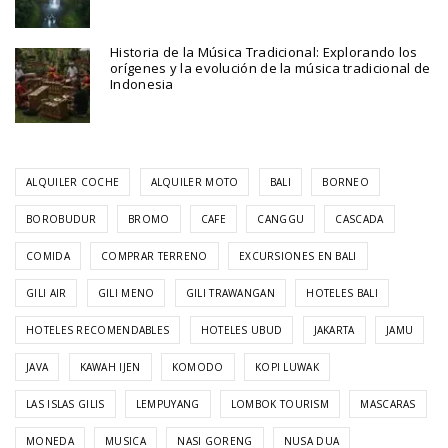
Historia de la Música Tradicional: Explorando los
orígenes y la evolución de la música tradicional de
Indonesia
ALQUILER COCHE
ALQUILER MOTO
BALI
BORNEO
BOROBUDUR
BROMO
CAFE
CANGGU
CASCADA
COMIDA
COMPRAR TERRENO
EXCURSIONES EN BALI
GILI AIR
GILI MENO
GILI TRAWANGAN
HOTELES BALI
HOTELES RECOMENDABLES
HOTELES UBUD
JAKARTA
JAMU
JAVA
KAWAH IJEN
KOMODO
KOPI LUWAK
LAS ISLAS GILIS
LEMPUYANG
LOMBOK TOURISM
MASCARAS
MONEDA
MUSICA
NASI GORENG
NUSA DUA