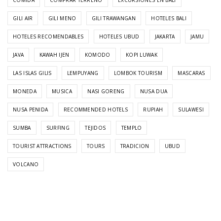
GILI AIR
GILI MENO
GILI TRAWANGAN
HOTELES BALI
HOTELES RECOMENDABLES
HOTELES UBUD
JAKARTA
JAMU
JAVA
KAWAH IJEN
KOMODO
KOPI LUWAK
LAS ISLAS GILIS
LEMPUYANG
LOMBOK TOURISM
MASCARAS
MONEDA
MUSICA
NASI GORENG
NUSA DUA
NUSA PENIDA
RECOMMENDED HOTELS
RUPIAH
SULAWESI
SUMBA
SURFING
TEJIDOS
TEMPLO
TOURIST ATTRACTIONS
TOURS
TRADICION
UBUD
VOLCANO