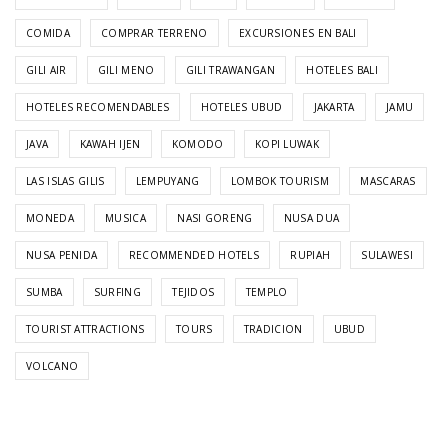
COMIDA
COMPRAR TERRENO
EXCURSIONES EN BALI
GILI AIR
GILI MENO
GILI TRAWANGAN
HOTELES BALI
HOTELES RECOMENDABLES
HOTELES UBUD
JAKARTA
JAMU
JAVA
KAWAH IJEN
KOMODO
KOPI LUWAK
LAS ISLAS GILIS
LEMPUYANG
LOMBOK TOURISM
MASCARAS
MONEDA
MUSICA
NASI GORENG
NUSA DUA
NUSA PENIDA
RECOMMENDED HOTELS
RUPIAH
SULAWESI
SUMBA
SURFING
TEJIDOS
TEMPLO
TOURIST ATTRACTIONS
TOURS
TRADICION
UBUD
VOLCANO