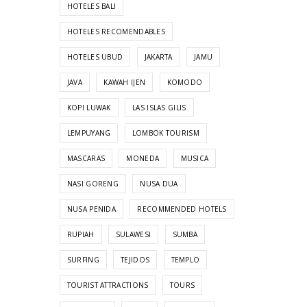
HOTELES BALI
HOTELES RECOMENDABLES
HOTELES UBUD
JAKARTA
JAMU
JAVA
KAWAH IJEN
KOMODO
KOPI LUWAK
LAS ISLAS GILIS
LEMPUYANG
LOMBOK TOURISM
MASCARAS
MONEDA
MUSICA
NASI GORENG
NUSA DUA
NUSA PENIDA
RECOMMENDED HOTELS
RUPIAH
SULAWESI
SUMBA
SURFING
TEJIDOS
TEMPLO
TOURIST ATTRACTIONS
TOURS