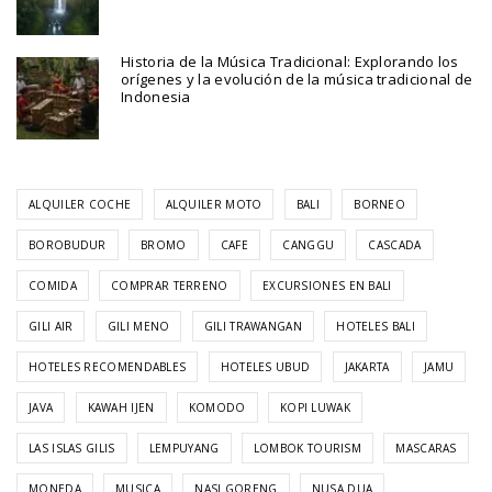
Historia de la Música Tradicional: Explorando los
orígenes y la evolución de la música tradicional de
Indonesia
ALQUILER COCHE
ALQUILER MOTO
BALI
BORNEO
BOROBUDUR
BROMO
CAFE
CANGGU
CASCADA
COMIDA
COMPRAR TERRENO
EXCURSIONES EN BALI
GILI AIR
GILI MENO
GILI TRAWANGAN
HOTELES BALI
HOTELES RECOMENDABLES
HOTELES UBUD
JAKARTA
JAMU
JAVA
KAWAH IJEN
KOMODO
KOPI LUWAK
LAS ISLAS GILIS
LEMPUYANG
LOMBOK TOURISM
MASCARAS
MONEDA
MUSICA
NASI GORENG
NUSA DUA