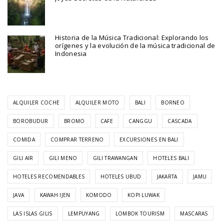
Historia de la Música Tradicional: Explorando los
orígenes y la evolución de la música tradicional de
Indonesia
ALQUILER COCHE
ALQUILER MOTO
BALI
BORNEO
BOROBUDUR
BROMO
CAFE
CANGGU
CASCADA
COMIDA
COMPRAR TERRENO
EXCURSIONES EN BALI
GILI AIR
GILI MENO
GILI TRAWANGAN
HOTELES BALI
HOTELES RECOMENDABLES
HOTELES UBUD
JAKARTA
JAMU
JAVA
KAWAH IJEN
KOMODO
KOPI LUWAK
LAS ISLAS GILIS
LEMPUYANG
LOMBOK TOURISM
MASCARAS