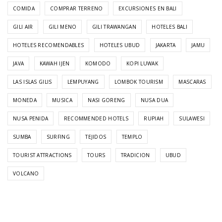
COMIDA
COMPRAR TERRENO
EXCURSIONES EN BALI
GILI AIR
GILI MENO
GILI TRAWANGAN
HOTELES BALI
HOTELES RECOMENDABLES
HOTELES UBUD
JAKARTA
JAMU
JAVA
KAWAH IJEN
KOMODO
KOPI LUWAK
LAS ISLAS GILIS
LEMPUYANG
LOMBOK TOURISM
MASCARAS
MONEDA
MUSICA
NASI GORENG
NUSA DUA
NUSA PENIDA
RECOMMENDED HOTELS
RUPIAH
SULAWESI
SUMBA
SURFING
TEJIDOS
TEMPLO
TOURIST ATTRACTIONS
TOURS
TRADICION
UBUD
VOLCANO