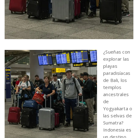
¿Sueñas con
explorar las
playas
paradisíacas
de Bali, los
templos
ancestrales
de
Yogyakarta o
las selvas de
Sumatra?
Indonesia es
un destino