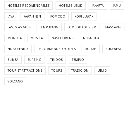
HOTELES RECOMENDABLES
HOTELES UBUD
JAKARTA
JAMU
JAVA
KAWAH IJEN
KOMODO
KOPI LUWAK
LAS ISLAS GILIS
LEMPUYANG
LOMBOK TOURISM
MASCARAS
MONEDA
MUSICA
NASI GORENG
NUSA DUA
NUSA PENIDA
RECOMMENDED HOTELS
RUPIAH
SULAWESI
SUMBA
SURFING
TEJIDOS
TEMPLO
TOURIST ATTRACTIONS
TOURS
TRADICION
UBUD
VOLCANO